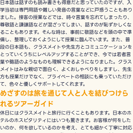
日本語は話すのも読み書きも得意だと思っていたのですが、入
学当初は専門用語や難しい発音の言葉などに戸惑うこともあり
ました。接客の授業などでは、時々言葉を忘れてしまったり、
尊敬語と謙譲語などが混ざってしまい、話すのが恥ずかしくな
ることもあります。そんな時は、事前に敬語などを頭の中で準
備し、整理しておくようにして授業に臨んでいます。また、普
段の日本語も、クラスメイトや先生方とコミュニケーションを
とっていくうちにレベルアップすることができ、今では若者言
葉や略語のようなものも理解できるようになりました。クラス
メイトはみな親切で面白く、よくおしゃべりをしますし、先生
方も授業だけでなく、プライベートの相談にも乗っていただけ
て、色々と優しくサポートしてくれます。
めざすのは旅を通じて人と人を結びつけら
れるツアーガイド
休日にはクラスメイトと旅行に行くこともあります。日本のホ
テルのホスピタリティにはいつも驚きます。お客様が何をした
いのか、何を欲しているのかを考え、とても細かく丁寧に対応