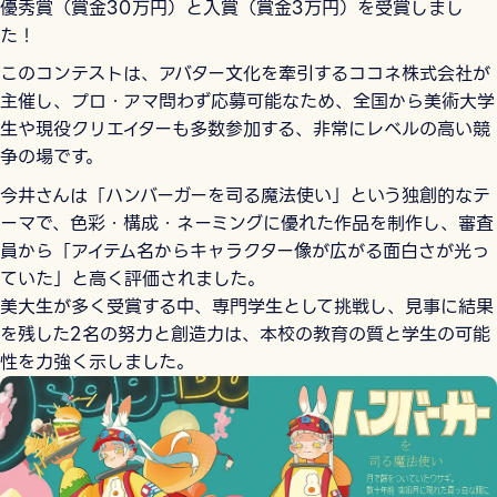
優秀賞（賞金30万円）と入賞（賞金3万円）を受賞しまし
た！
このコンテストは、アバター文化を牽引するココネ株式会社が
主催し、プロ・アマ問わず応募可能なため、全国から美術大学
生や現役クリエイターも多数参加する、非常にレベルの高い競
争の場です。
今井さんは「ハンバーガーを司る魔法使い」という独創的なテ
ーマで、色彩・構成・ネーミングに優れた作品を制作し、審査
員から「アイテム名からキャラクター像が広がる面白さが光っ
ていた」と高く評価されました。
美大生が多く受賞する中、専門学生として挑戦し、見事に結果
を残した2名の努力と創造力は、本校の教育の質と学生の可能
性を力強く示しました。