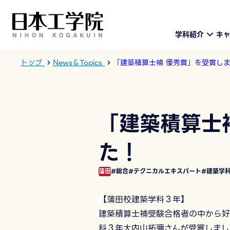
学科紹介
キ
トップ
News＆Topics
「建築積算士補 優秀賞」を受賞し
「建築積算士
た！
蒲田
#総合
#テクニカルエキスパート
#建築学
【蒲田校建築学科３年】
建築積算士補受験合格者の中から好
科３年大内山拓彌さんが受賞しま