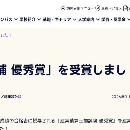
このページの本文へ
訪問者別メニュー
交通アクセス
ャンパス
学校紹介
就職・キャリア
入学案内
学費・奨学金
ました！
補 優秀賞」を受賞しまし
科／建築設計科
2026年01
成績の合格者に授与される「建築積算士補試験 優秀賞」を建
した！