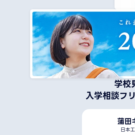
学校
入学相談フ
蒲田
日本工