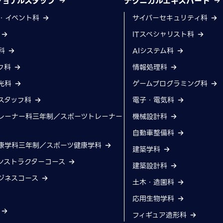
ショナルスタッフ
テクニカルエキスパート
・イベント科
サイバーセキュリティ科
科
ITスペシャリスト科
科
AIシステム科
フ科
情報処理科
光科
ゲームプログラミング科
スタッフ科
電子・電気科
レーナー科三年制／スポーツトレーナー
機械設計科
自動車整備科
康学科三年制／スポーツ健康学科
建築学科
ンストラクターコース
建築設計科
ジネスコース
土木・造園科
応用生物学科
科
フィギュア造形科