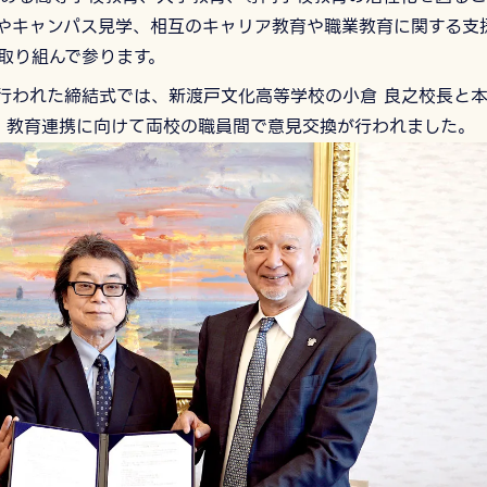
やキャンパス⾒学、相互のキャリア教育や職業教育に関する⽀
取り組んで参ります。
で⾏われた締結式では、新渡戸文化高等学校の小倉 良之校長と
、教育連携に向けて両校の職員間で意⾒交換が⾏われました。