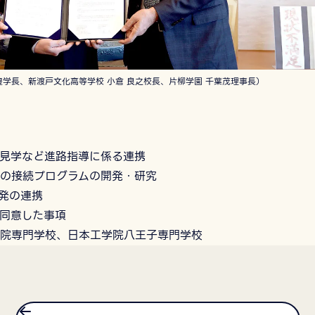
豊学長、新渡戸文化高等学校 小倉 良之校長、片柳学園 千葉茂理事長）
学など進路指導に係る連携
接続プログラムの開発・研究
発の連携
意した事項
学院専⾨学校、⽇本⼯学院⼋王⼦専⾨学校