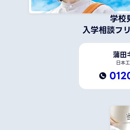
学校
入学相談フ
蒲田
日本工
012