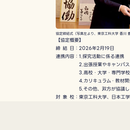
協定締結式（写真左より、東京工科大学 香川 
【協定概要】
締 結 ⽇：2026年2⽉19⽇
連携内容：1.探究活動に係る連携
2.出張授業やキャンパス見
3.高校・大学・専門学校の
4.カリキュラム・教材開
5.その他、双方が協議し同
対 象 校：東京⼯科⼤学、⽇本⼯