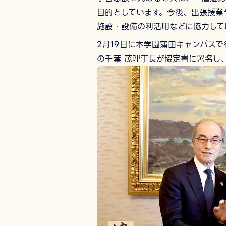
⽬的としています。今後、出張授業
施設・設備の利活⽤などに協⼒して
2⽉19⽇に本学園蒲⽥キャンパス
の千葉 茂理事⻑が協定書に署名し