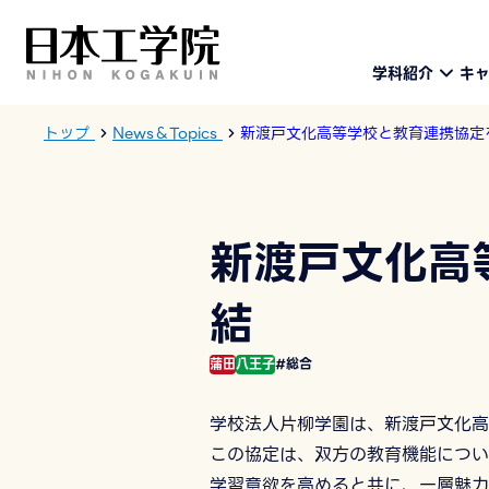
学科紹介
キ
トップ
News＆Topics
新渡戸文化高等学校と教育連携協定
新渡戸文化高
結
蒲田
八王子
#総合
学校法⼈⽚柳学園は、新渡戸文化高
この協定は、双⽅の教育機能につい
学習意欲を⾼めると共に、⼀層魅⼒