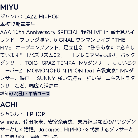
MIYU
ジャンル：JAZZ HIPHOP
本校12期卒業生
AAA 10th Anniversary SPECIAL 野外LIVE in 富士急ハイ
ランド フラッグ隊や、5IGNAL ワンマンライブ "THE
FIVE" オープニングアクト、足立佳奈 "私今あなたに恋をし
ています" 「バズリズム02」・「プレミアMelodix!」バック
ダンサー、TOIC "SPAZ TEMPA" MVダンサー、ももいろク
ローバーZ "MOMONOFU NIPPON feat.布袋寅泰" MVダ
ンサー、映画 "SUNNY 強い気持ち・強い愛" エキストラダ
ンサーなど、幅広く活躍中。
講師
6/7(日)・午後コース
ACHI
ジャンル : HIPHOP
w-inds.、倖田來未、安室奈美恵、東方神起などのバックダン
サーとして活躍。Japanese HIPHOPを代表するダンサーと
して精力的に活動している。