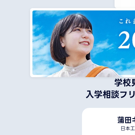
学校
入学相談フ
蒲田
日本工