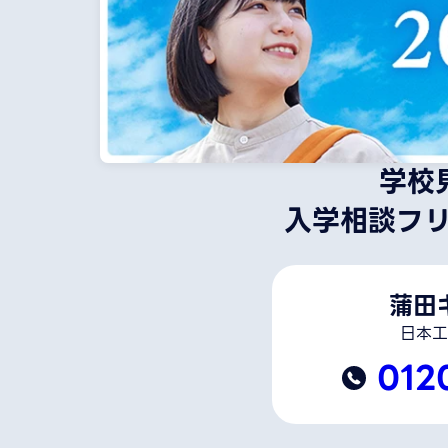
学校
入学相談フ
蒲田
日本工
012