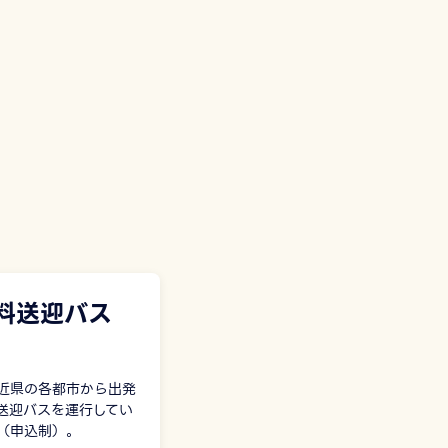
料送迎バス
近県の各都市から出発
送迎バスを運行してい
（申込制）。