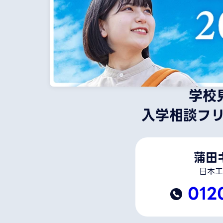
学校
入学相談フ
蒲田
日本工
012