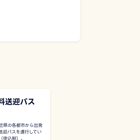
料送迎バス
近県の各都市から出発
送迎バスを運行してい
（申込制）。