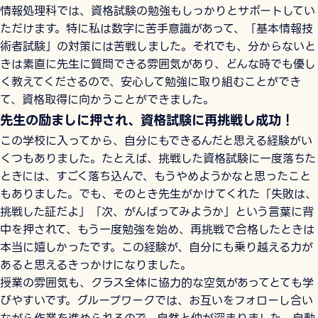
情報処理科では、資格試験の勉強もしっかりとサポートしてい
ただけます。特に私は数字に苦手意識があって、「基本情報技
術者試験」の対策には苦戦しました。それでも、分からないと
きは素直に先生に質問できる雰囲気があり、どんな時でも優し
く教えてくださるので、安心して勉強に取り組むことができ
て、資格取得に向かうことができました。
先生の励ましに押され、資格試験に再挑戦し成功！
この学校に入ってから、自分にもできるんだと思える経験がい
くつもありました。たとえば、挑戦した資格試験に一度落ちた
ときには、すごく落ち込んで、もうやめようかなと思ったこと
もありました。でも、そのとき先生がかけてくれた「失敗は、
挑戦した証だよ」「次、がんばってみようか」という言葉に背
中を押されて、もう一度勉強を始め、再挑戦で合格したときは
本当に嬉しかったです。この経験が、自分にも乗り越える力が
あると思えるきっかけになりました。
授業の雰囲気も、クラス全体に協力的な空気があってとても学
びやすいです。グループワークでは、お互いをフォローし合い