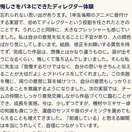
悔しさをバネにできたディレクター体験
忘れられない思い出があります。1年生後期のアニメに音付け
する実習で、初めてディレクターという役割を任されたときの
ことです。うれしさと同時に、大きなプレッシャーも感じてい
ました。私は自分の意見を伝えることに不安があり、人の顔色
ばかり気にしてしまいます。結局、修正をお願いする勇気を持
てず、完成した作品は、想像とはかなり違うものに。涙が出そ
うになるくらい、悔しくて落ち込んでしまいました。そんな私
に先生は「我慢するだけではなく、自分の思いをきちんと伝え
ることが大切だよ」とアドバイスをしてくれました。この失敗
を機に、周りの意見に耳を傾けつつ、自分の意思もしっかりと
伝えることを意識するようになりました。次の実習では、チー
ムの仲間としっかり意見交換しながら作品づくりに臨むことが
でき、成長を実感。今は、少しずつですが、機材やミキサー卓
の知識も身につき、選曲のセンスや音のタイミングを褒めても
らえることも増えてきました。「前進している」と思える瞬間
は本当にうれしくて、自信につながっています。