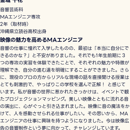
金城 千花
音響芸術科
MAエンジニア専攻
2年（取材時）
沖縄県立読谷高校出身
映像の魅力を高めるMAエンジニア
音響の仕事に憧れて入学したものの、最初は「本当に自分にで
きるのかな？」と不安がありました。それでも1年生前期に３
つの専攻の実習を体験できたことで、それぞれの魅力や特徴が
理解でき、自分の進む道を明確にすることができました。さら
に、現役のプロの方からリアルな現場の話を直接聞ける授業は
とても刺激的で、やっぱりこの学校を選んで正解！ と感じて
います。私が音響の世界に惹かれたきっかけは、イベントで観
たプロジェクションマッピング。美しい映像とともに流れる音
の演出に、心がぐっと引き込まれました。映像に音の魔法をか
けて、人を感動させられる仕事がしたい。その思いから、MA
エンジニアの仕事に興味を持つようになりました。今は映像広
告の音響制作という夢に向かって、チャレンジしています。