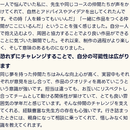
一人で悩んでいた私に、先生や同じコースの仲間たちが声をか
けてくれて、自然とアドバイスやアイデアを出してくれたんで
す。その時「人を頼ってもいいんだ」「一緒に作品をつくる仲
間がここにいるんだ」ということを強く感じました。自分一人
で抱え込むより、周囲と協力することでより良い作品ができる
ことに気づいた瞬間でした。それ以来、制作の過程がより楽し
く、そして意味のあるものになりました。
恐れずにチャレンジすることで、自分の可能性は広がり
ます
同じ夢を持った仲間たちはみんな向上心が高く、実習中もそれ
ぞれが意見を出し合って、作品のクオリティを高めていこうと
いう意識が強いです。担当は違っても、お互いにリスペクトし
合ってチームとして動ける関係性が築けていて、とても良い雰
囲気の学年だと感じています。そんな仲間のチャレンジを支え
てくれる、経験豊富な先生方の存在も心強いです。行き詰まっ
たときには、親身になって相談に乗ってくれて、惜しみなく知
識を教えてくれます。