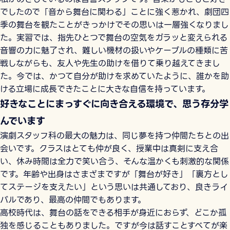
でしたので「音から舞台に関わる」ことに強く惹かれ、劇団四
季の舞台を観たことがきっかけでその思いは一層強くなりまし
た。実習では、指先ひとつで舞台の空気をガラッと変えられる
音響の力に魅了され、難しい機材の扱いやケーブルの種類に苦
戦しながらも、友人や先生の助けを借りて乗り越えてきまし
た。今では、かつて自分が助けを求めていたように、誰かを助
ける立場に成長できたことに大きな自信を持っています。
好きなことにまっすぐに向き合える環境で、思う存分学
んでいます
演劇スタッフ科の最大の魅力は、同じ夢を持つ仲間たちとの出
会いです。クラスはとても仲が良く、授業中は真剣に支え合
い、休み時間は全力で笑い合う、そんな温かくも刺激的な関係
です。年齢や出身はさまざまですが「舞台が好き」「裏方とし
てステージを支えたい」という思いは共通しており、良きライ
バルであり、最高の仲間でもあります。
高校時代は、舞台の話をできる相手が身近におらず、どこか孤
独を感じることもありました。ですが今は話すことすべてが楽