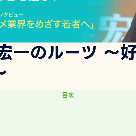
寺宏一のルーツ 〜
〜
目次