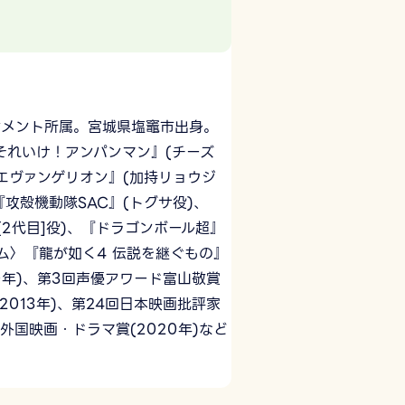
ンメント所属。宮城県塩竈市出身。
それいけ！アンパンマン』(チーズ
エヴァンゲリオン』(加持リョウジ
攻殻機動隊SAC』(トグサ役)、
2代目]役)、『ドラゴンボール超』
ーム〉『龍が如く4 伝説を継ぐもの』
0年)、第3回声優アワード富山敬賞
2013年)、第24回日本映画批評家
外国映画・ドラマ賞(2020年)など