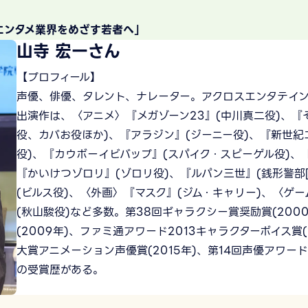
エンタメ業界をめざす若者へ」
山寺 宏一さん
【プロフィール】
声優、俳優、タレント、ナレーター。アクロスエンタテイ
出演作は、〈アニメ〉『メガゾーン23』(中川真二役)、『
役、カバお役ほか)、『アラジン』(ジーニー役)、『新世紀
役)、『カウボーイビバップ』(スパイク・スピーゲル役)、『
『かいけつゾロリ』(ゾロリ役)、『ルパン三世』(銭形警部[
(ビルス役)、〈外画〉『マスク』(ジム・キャリー)、〈ゲ
(秋山駿役)など多数。第38回ギャラクシー賞奨励賞(200
(2009年)、ファミ通アワード2013キャラクターボイス賞(
大賞アニメーション声優賞(2015年)、第14回声優アワード
の受賞歴がある。