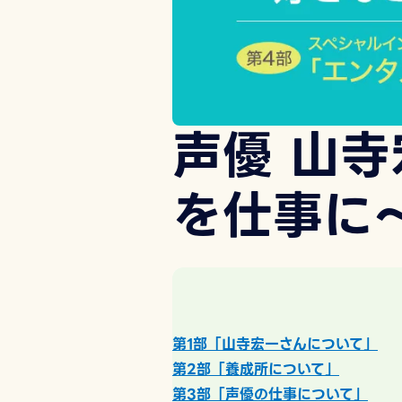
声優 山
を仕事に
第1部「山寺宏一さんについて」
第2部「養成所について」
第3部「声優の仕事について」