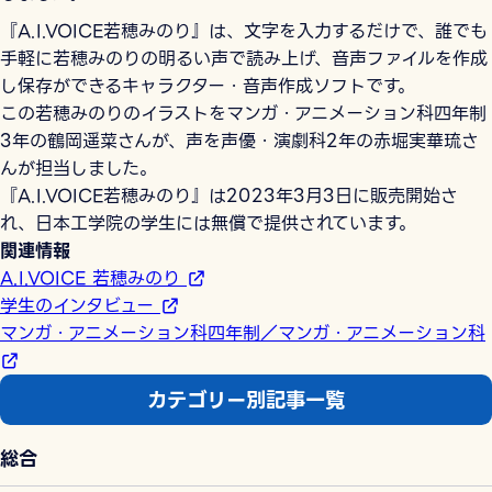
『A.I.VOICE若穂みのり』は、文字を入力するだけで、誰でも
手軽に若穂みのりの明るい声で読み上げ、音声ファイルを作成
し保存ができるキャラクター・音声作成ソフトです。
この若穂みのりのイラストをマンガ・アニメーション科四年制
3年の鶴岡遥菜さんが、声を声優・演劇科2年の赤堀実華琉さ
んが担当しました。
『A.I.VOICE若穂みのり』は2023年3月3日に販売開始さ
れ、日本工学院の学生には無償で提供されています。
関連情報
A.I.VOICE 若穂みのり
学生のインタビュー
マンガ・アニメーション科四年制／マンガ・アニメーション科
カテゴリー別記事一覧
総合