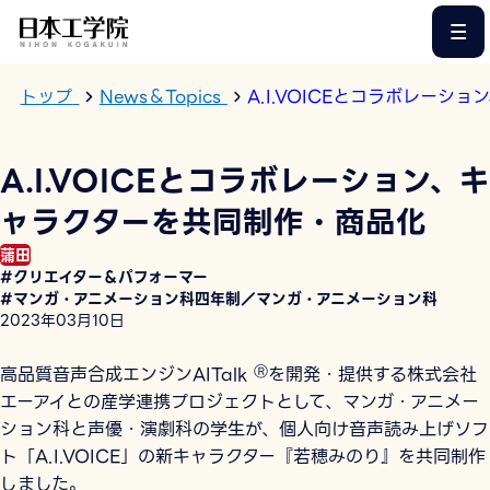
このページの本文へ
トップ
News＆Topics
A.I.VOICEとコラボレー
A.I.VOICEとコラボレーション、キ
ャラクターを共同制作・商品化
蒲田
#クリエイター＆パフォーマー
#マンガ・アニメーション科四年制／マンガ・アニメーション科
2023年03月10日
高品質音声合成エンジンAITalk
Ⓡ
を開発・提供する株式会社
エーアイとの産学連携プロジェクトとして、マンガ・アニメー
ション科と声優・演劇科の学生が、個人向け音声読み上げソフ
ト「A.I.VOICE」の新キャラクター『若穂みのり』を共同制作
しました。