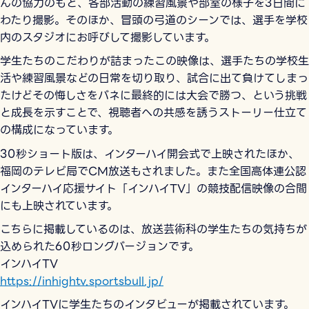
んの協力のもと、各部活動の練習風景や部室の様子を3日間に
わたり撮影。そのほか、冒頭の弓道のシーンでは、選手を学校
内のスタジオにお呼びして撮影しています。
学生たちのこだわりが詰まったこの映像は、選手たちの学校生
活や練習風景などの日常を切り取り、試合に出て負けてしまっ
たけどその悔しさをバネに最終的には大会で勝つ、という挑戦
と成長を示すことで、視聴者への共感を誘うストーリー仕立て
の構成になっています。
30秒ショート版は、インターハイ開会式で上映されたほか、
福岡のテレビ局でCM放送もされました。また全国高体連公認
インターハイ応援サイト「インハイTV」の競技配信映像の合間
にも上映されています。
こちらに掲載しているのは、放送芸術科の学生たちの気持ちが
込められた60秒ロングバージョンです。
インハイTV
https://inhightv.sportsbull.jp/
インハイTVに学生たちのインタビューが掲載されています。